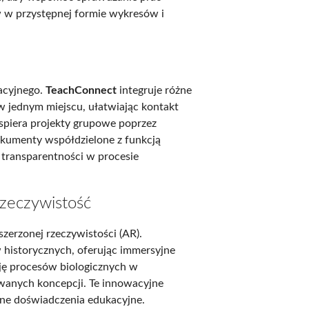
 w przystępnej formie wykresów i
acyjnego.
TeachConnect
integruje różne
w jednym miejscu, ułatwiając kontakt
piera projekty grupowe poprzez
dokumenty współdzielone z funkcją
i transparentności w procesie
rzeczywistość
zerzonej rzeczywistości (AR).
historycznych, oferując immersyjne
ę procesów biologicznych w
wanych koncepcji. Te innowacyjne
zne doświadczenia edukacyjne.