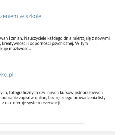
czeniem w szkole
wań i zmian. Nauczyciele każdego dnia mierzą się z nowymi
i, kreatywności i odporności psychicznej. W tym
uje możliwość...
yko.pl
nych, fotograficznych czy innych kursów jednorazowych
 pobranie zapisów online, bez ręcznego prowadzenia listy
 o.o. oferuje system rezerwacji,...