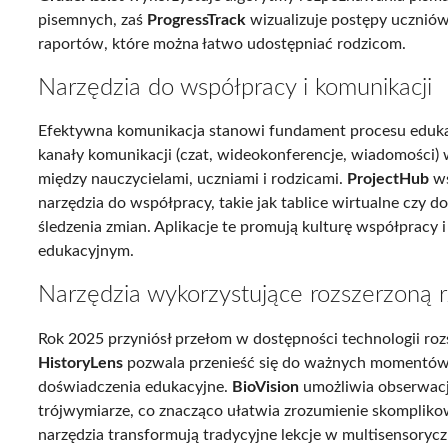
pisemnych, zaś
ProgressTrack
wizualizuje postępy uczniów
raportów, które można łatwo udostępniać rodzicom.
Narzędzia do współpracy i komunikacji
Efektywna komunikacja stanowi fundament procesu eduk
kanały komunikacji (czat, wideokonferencje, wiadomości) 
między nauczycielami, uczniami i rodzicami.
ProjectHub
ws
narzędzia do współpracy, takie jak tablice wirtualne czy 
śledzenia zmian. Aplikacje te promują kulturę współpracy 
edukacyjnym.
Narzędzia wykorzystujące rozszerzoną 
Rok 2025 przyniósł przełom w dostępności technologii rozs
HistoryLens
pozwala przenieść się do ważnych momentów 
doświadczenia edukacyjne.
BioVision
umożliwia obserwacj
trójwymiarze, co znacząco ułatwia zrozumienie skompliko
narzędzia transformują tradycyjne lekcje w multisensoryc