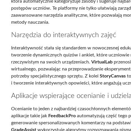
która automatycznie kategoryzuje zasoby i sugeruje najbar
postępów uczniów. Te platformy nie tylko ułatwiają zarząd
zaawansowane narzędzia analityczne, które pozwalają m
metody nauczania.
Narzędzia do interaktywnych zajęć
Interaktywność stała się standardem w nowoczesnej eduka
tworzenie dynamicznych quizów i ankiet, które uczniowi
rzeczywistym na swoich urządzeniach.
VirtualLab
przenosi
wirtualnego, pozwalając na przeprowadzanie eksperyment
potrzeby specjalistycznego sprzętu. Z kolei
StoryCanvas
to
i tworzenie interaktywnych opowieści, które angażują u
Aplikacje wspierające ocenianie i udziel
Ocenianie to jeden z najbardziej czasochłonnych elementó
aplikacje takie jak
FeedbackPro
automatyzują część tego p
generowanie spersonalizowanych komentarzy na podstawie
GradeAssist
wykorzystuje algorytmy rozpoznawania pism